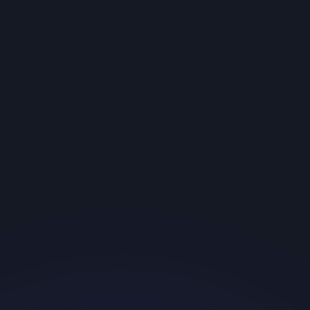
Baza pojęć
Baza pojęć
Optymalizacja SEO
Mood Board
Baza pojęć
Baza pojęć
Mobile-first design
Analiza konkurencji