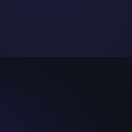
+48 500 370 348