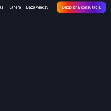
as
Kariera
Baza wiedzy
Bezpłatna konsultacja
etowych i sklepów
ników, co jest
.