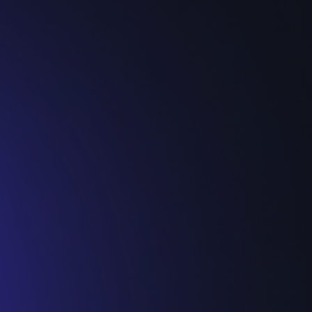
Oferta
info@ohsofresh.pl
O nas
Realizacje
Baza wiedzy
Baza pojęć
Kontakt