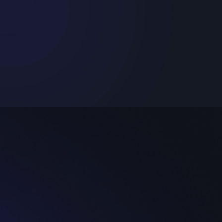
+48 500 370 348