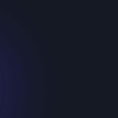
Jednakże badania jakościowe mają także pewne
ograniczenia, takie jak trudność w uogólnianiu wyników,
czasochłonność i kosztowność, a także subiektywność
interpretacji danych.
W praktyce badania jakościowe są często
wykorzystywane w celu zgłębiania złożonych tematów,
zrozumienia potrzeb i preferencji klientów, badania
motywacji i zachowań konsumenckich, a także oceny
skuteczności strategii marketingowych czy działań
społecznych. Ich wyniki mogą być wykorzystywane do
podejmowania decyzji strategicznych, doskonalenia
procesów, budowania relacji z klientami oraz
opracowania bardziej zindywidualizowanych i
skutecznych rozwiązań.