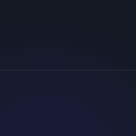
Baza pojęć
Optymalizacja SEO