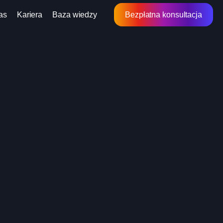
as
Kariera
Baza wiedzy
Bezpłatna konsultacja